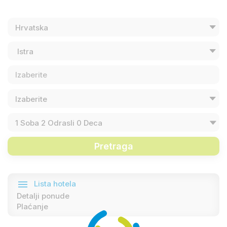
1
Soba
2
Odrasli
0
Deca
Pretraga
Lista hotela
Detalji ponude
Plaćanje